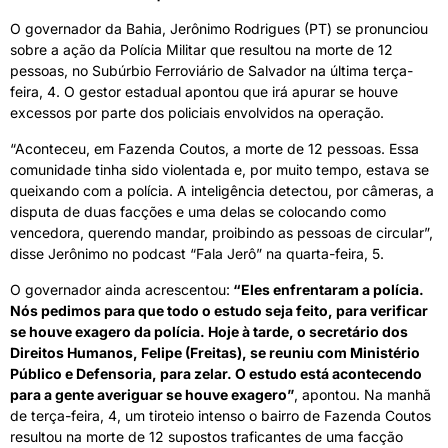
O governador da Bahia, Jerônimo Rodrigues (PT) se pronunciou
sobre a ação da Polícia Militar que resultou na morte de 12
pessoas, no Subúrbio Ferroviário de Salvador na última terça-
feira, 4. O gestor estadual apontou que irá apurar se houve
excessos por parte dos policiais envolvidos na operação.
“Aconteceu, em Fazenda Coutos, a morte de 12 pessoas. Essa
comunidade tinha sido violentada e, por muito tempo, estava se
queixando com a polícia. A inteligência detectou, por câmeras, a
disputa de duas facções e uma delas se colocando como
vencedora, querendo mandar, proibindo as pessoas de circular”,
disse Jerônimo no podcast “Fala Jerô” na quarta-feira, 5.
O governador ainda acrescentou:
“Eles enfrentaram a polícia.
Nós pedimos para que todo o estudo seja feito, para verificar
se houve exagero da polícia. Hoje à tarde, o secretário dos
Direitos Humanos, Felipe (Freitas), se reuniu com Ministério
Público e Defensoria, para zelar. O estudo está acontecendo
para a gente averiguar se houve exagero”
, apontou. Na manhã
de terça-feira, 4, um tiroteio intenso o bairro de Fazenda Coutos
resultou na morte de 12 supostos traficantes de uma facção