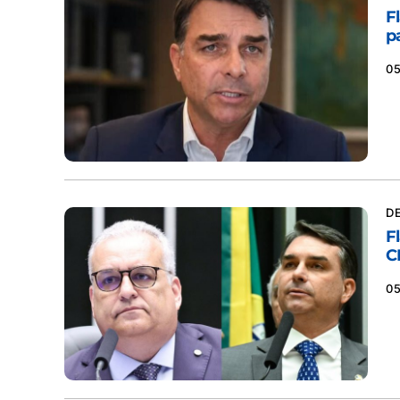
F
pa
0
D
F
C
0