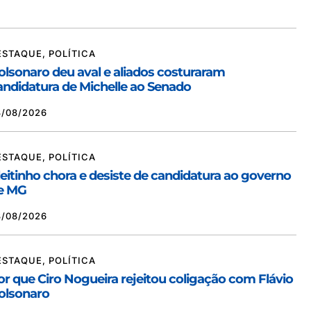
ESTAQUE
,
POLÍTICA
olsonaro deu aval e aliados costuraram
andidatura de Michelle ao Senado
3/08/2026
ESTAQUE
,
POLÍTICA
leitinho chora e desiste de candidatura ao governo
e MG
3/08/2026
ESTAQUE
,
POLÍTICA
or que Ciro Nogueira rejeitou coligação com Flávio
olsonaro