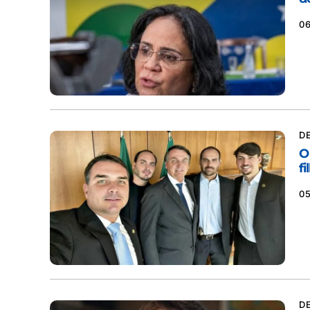
0
D
O
fi
0
D