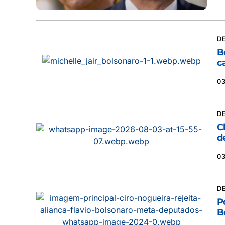
D
B
c
0
D
C
d
0
D
P
B