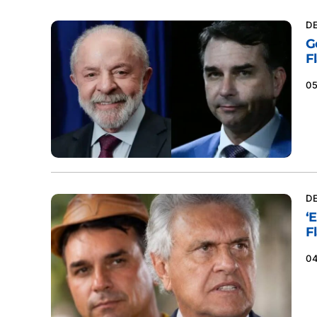
D
G
F
0
D
‘
F
0