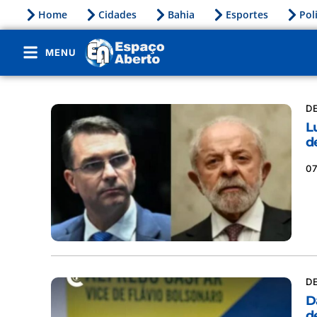
Home
Cidades
Bahia
Esportes
Pol
MENU
D
L
d
0
D
D
d