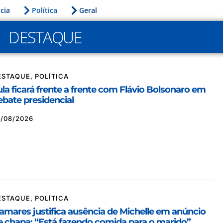
icia
Política
Geral
DESTAQUE
ESTAQUE
,
POLÍTICA
ula ficará frente a frente com Flávio Bolsonaro em
ebate presidencial
7/08/2026
ESTAQUE
,
POLÍTICA
amares justifica ausência de Michelle em anúncio
e chapa: “Está fazendo comida para o marido”