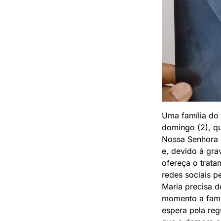
Uma família do
domingo (2), qu
Nossa Senhora 
e, devido à gra
ofereça o trata
redes sociais p
Maria precisa d
momento a famí
espera pela re