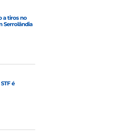
 a tiros no
m Serrolândia
STF é