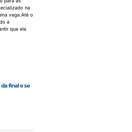
o para as
ecializado na
 uma vaga.Até o
do a
ntir que ela
da final e se