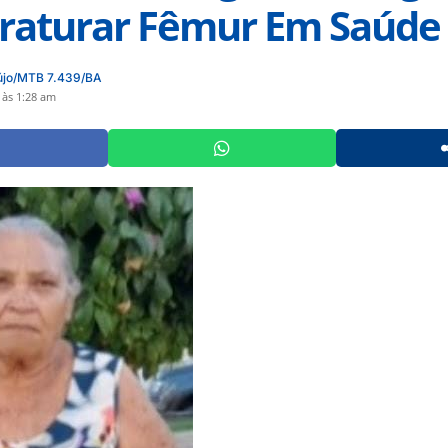
raturar Fêmur Em Saúde
újo/MTB 7.439/BA
 às 1:28 am