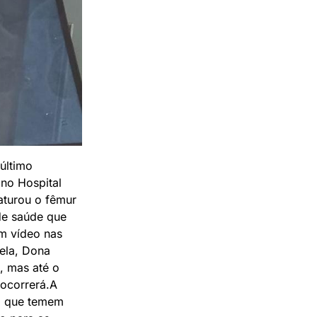
último
 no Hospital
aturou o fêmur
 de saúde que
um vídeo nas
ela, Dona
, mas até o
ocorrerá.A
s, que temem