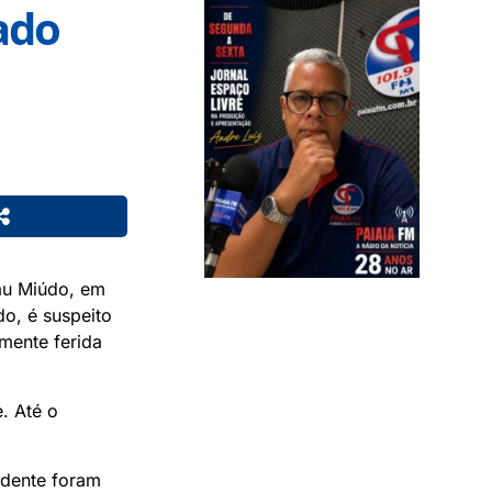
ado
au Miúdo, em
do, é suspeito
mente ferida
. Até o
ndente foram