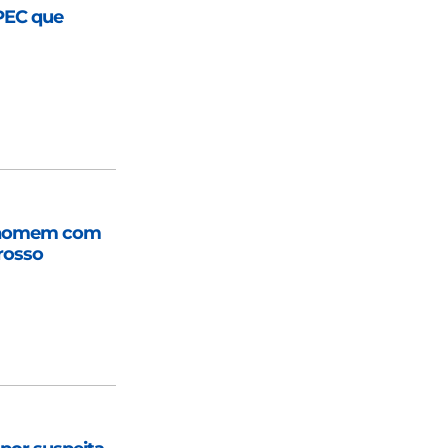
 PEC que
e homem com
rosso