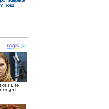
 por suspeita
iminosa