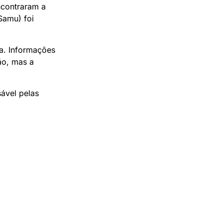
ncontraram a
Samu) foi
da. Informações
ão, mas a
sável pelas