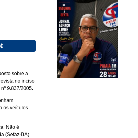
posto sobre a
evista no inciso
i nº 9.837/2005.
tenham
o os veículos
ca. Não é
hia (Sefaz-BA)