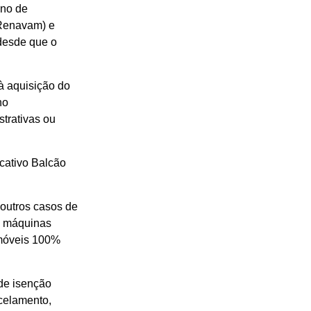
ano de
(Renavam) e
 desde que o
à aquisição do
no
strativas ou
icativo Balcão
 outros casos de
, máquinas
omóveis 100%
de isenção
celamento,