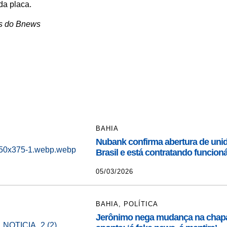
da placa.
s do Bnews
BAHIA
Nubank confirma abertura de unid
Brasil e está contratando funcion
05/03/2026
BAHIA
,
POLÍTICA
Jerônimo nega mudança na chapa