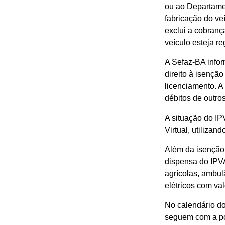
ou ao Departame
fabricação do ve
exclui a cobranç
veículo esteja re
A Sefaz-BA infor
direito à isençã
licenciamento. A 
débitos de outros
A situação do IP
Virtual, utiliza
Além da isenção 
dispensa do IPVA
agrícolas, ambul
elétricos com val
No calendário d
seguem com a po