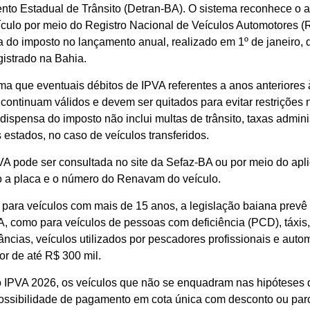
nto Estadual de Trânsito (Detran-BA). O sistema reconhece o 
ículo por meio do Registro Nacional de Veículos Automotores 
a do imposto no lançamento anual, realizado em 1º de janeiro,
gistrado na Bahia.
ma que eventuais débitos de IPVA referentes a anos anteriores 
o continuam válidos e devem ser quitados para evitar restrições 
dispensa do imposto não inclui multas de trânsito, taxas admini
 estados, no caso de veículos transferidos.
VA pode ser consultada no site da Sefaz-BA ou por meio do apl
ndo a placa e o número do Renavam do veículo.
para veículos com mais de 15 anos, a legislação baiana prevê
, como para veículos de pessoas com deficiência (PCD), táxis
âncias, veículos utilizados por pescadores profissionais e aut
or de até R$ 300 mil.
o IPVA 2026, os veículos que não se enquadram nas hipóteses 
ssibilidade de pagamento em cota única com desconto ou par