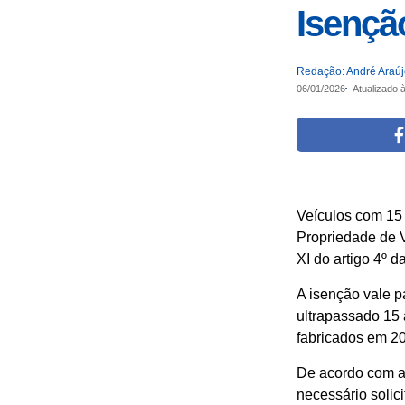
Isençã
Redação: André Araú
06/01/2026
Atualizado 
Veículos com 15 
Propriedade de V
XI do artigo 4º d
A isenção vale p
ultrapassado 15 
fabricados em 20
De acordo com a 
necessário solic