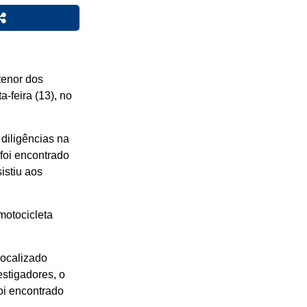
tenor dos
-feira (13), no
 diligências na
 foi encontrado
istiu aos
motocicleta
localizado
estigadores, o
foi encontrado