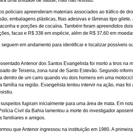
para uma unidade de saúde, mas não resistiu.
os policiais apreenderam materiais associados ao tráfico de d
são, embalagens plásticas, fitas adesivas e lâminas tipo gilete
aconha e porções de cocaína. Também foram apreendidos dois
ições, facas e R$ 338 em espécie, além de R$ 37,60 em moeda
 seguem em andamento para identificar e localizar possíveis o
 aposentado Antenor dos Santos Evangelista foi morto a tiros na 
ovoado de Teixeira, zona rural de Santo Estevão. Segundo infor
ava dentro de um carro quando viu dois homens em uma motocic
família na região. Evangelista tentou intervir na ação, mas foi 
sistiu.
 suspeitos fugiram inicialmente para uma área de mata. Em not
 Polícia Civil da Bahia lamentou a morte do investigador aposen
s familiares e amigos.
ormou que Antenor ingressou na instituição em 1980. A primeira 