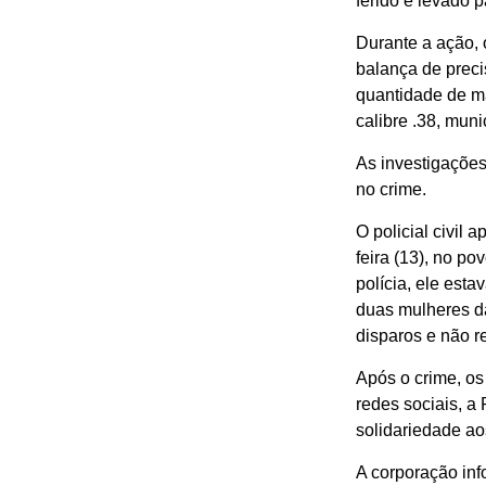
ferido e levado 
Durante a ação, 
balança de preci
quantidade de m
calibre .38, mun
As investigações
no crime.
O policial civil
feira (13), no p
polícia, ele est
duas mulheres da 
disparos e não re
Após o crime, os
redes sociais, a
solidariedade ao
A corporação inf