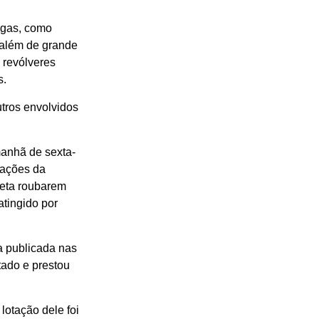
rogas, como
, além de grande
 revólveres
s.
utros envolvidos
manhã de sexta-
mações da
leta roubarem
atingido por
a publicada nas
tado e prestou
lotação dele foi