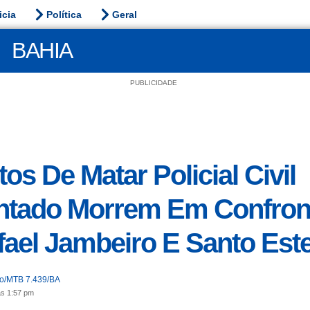
icia
Política
Geral
BAHIA
PUBLICIDADE
os De Matar Policial Civil
ntado Morrem Em Confron
ael Jambeiro E Santo Est
jo/MTB 7.439/BA
às 1:57 pm