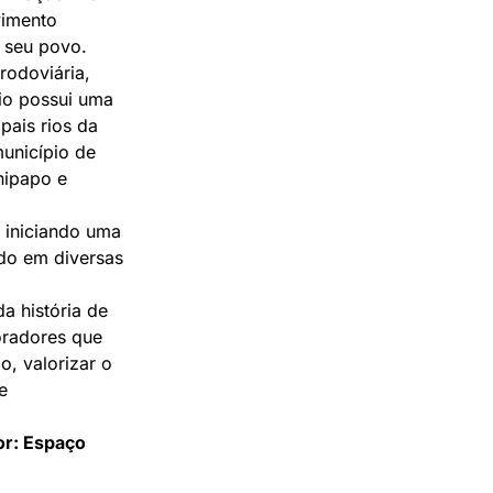
vimento
e seu povo.
rodoviária,
io possui uma
pais rios da
município de
nipapo e
 iniciando uma
do em diversas
a história de
oradores que
, valorizar o
e
or: Espaço