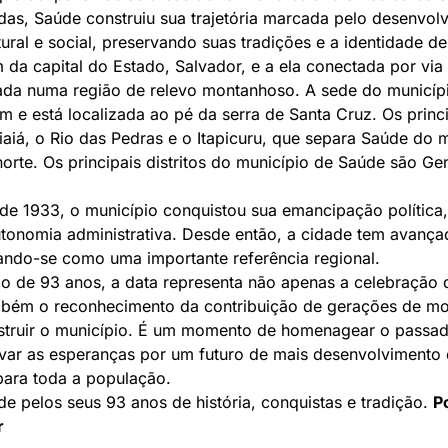
as, Saúde construiu sua trajetória marcada pelo desenvol
ural e social, preservando suas tradições e a identidade d
 da capital do Estado, Salvador, e a ela conectada por via 
uada numa região de relevo montanhoso. A sede do municíp
 m e está localizada ao pé da serra de Santa Cruz. Os princi
iaiá, o Rio das Pedras e o Itapicuru, que separa Saúde do 
orte. Os principais distritos do município de Saúde são Ge
de 1933, o município conquistou sua emancipação política,
tonomia administrativa. Desde então, a cidade tem avança
ando-se como uma importante referência regional.
io de 93 anos, a data representa não apenas a celebração d
bém o reconhecimento da contribuição de gerações de m
struir o município. É um momento de homenagear o passado
var as esperanças por um futuro de mais desenvolvimento 
para toda a população.
e pelos seus 93 anos de história, conquistas e tradição.
P
r