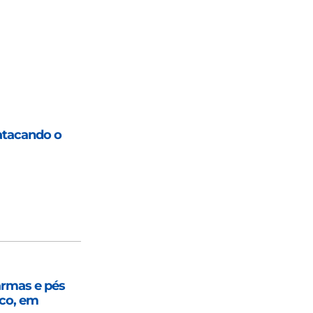
atacando o
armas e pés
nco, em