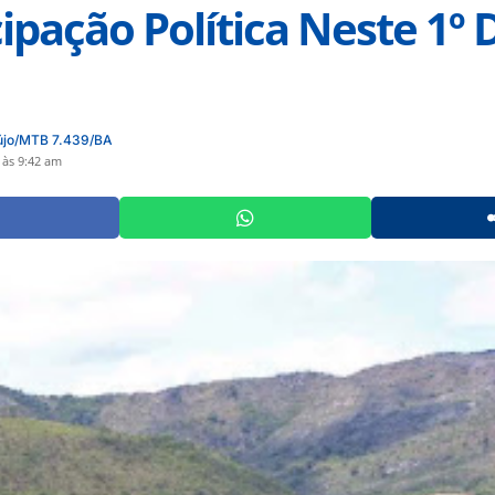
pação Política Neste 1º 
újo/MTB 7.439/BA
 às 9:42 am