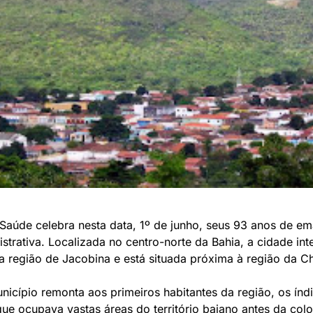
Saúde celebra nesta data, 1º de junho, seus 93 anos de e
istrativa. Localizada no centro-norte da Bahia, a cidade inte
a região de Jacobina e está situada próxima à região da 
unicípio remonta aos primeiros habitantes da região, os índ
ue ocupava vastas áreas do território baiano antes da col