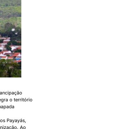
mancipação
gra o território
Chapada
ios Payayás,
onização. Ao