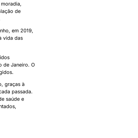
 moradia,
alação de
s.
nho, em 2019,
à vida das
gidos
o de Janeiro. O
ngidos.
, graças à
écada passada.
de saúde e
ntados,