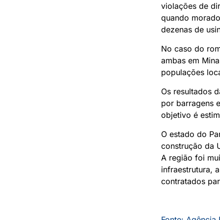
violações de di
quando morador
dezenas de usin
No caso do rom
ambas em Minas 
populações loc
Os resultados d
por barragens e
objetivo é esti
O estado do Par
construção da U
A região foi m
infraestrutura,
contratados pa
Fonte: Agência 