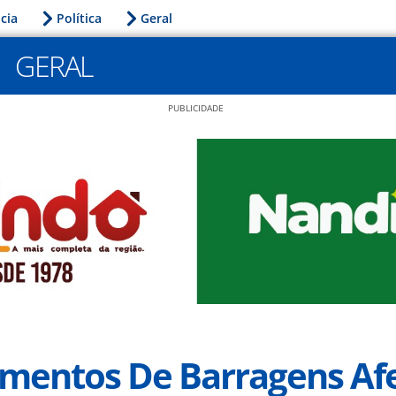
icia
Política
Geral
GERAL
PUBLICIDADE
mentos De Barragens Af