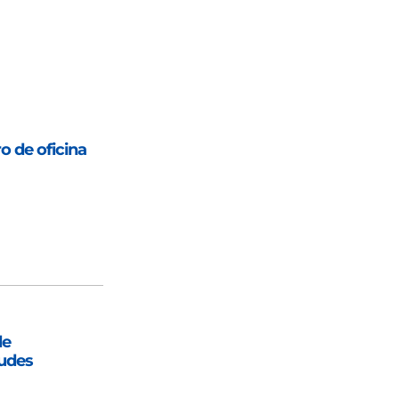
o de oficina
de
audes