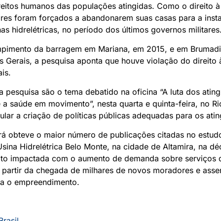
reitos humanos das populações atingidas. Como o direito à
es foram forçados a abandonarem suas casas para a inst
as hidrelétricas, no período dos últimos governos militare
pimento da barragem em Mariana, em 2015, e em Brumadi
Gerais, a pesquisa aponta que houve violação do direito 
ais.
a pesquisa são o tema debatido na oficina “A luta dos atin
 a saúde em movimento”, nesta quarta e quinta-feira, no Ri
mular a criação de políticas públicas adequadas para os ati
á obteve o maior número de publicações citadas no estudo
sina Hidrelétrica Belo Monte, na cidade de Altamira, na d
uito impactada com o aumento de demanda sobre serviços 
 a partir da chegada de milhares de novos moradores e asse
ra o empreendimento.
Brasil