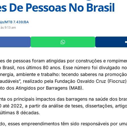
s De Pessoas No Brasil
újo/MTB 7.439/BA
 às 9:13 am
ões de pessoas foram atingidas por construções e rompime
 Brasil, nos últimos 80 anos. Esse número foi divulgado n
nergia, ambiente e trabalho: tecendo saberes na promoção 
saudáveis”, realizado pela Fundação Osvaldo Cruz (Fiocruz)
o dos Atingidos por Barragens (MAB).
ta os principais impactos das barragens na saúde dos bras
até 2022, a partir da análise de teses, dissertações, artigo
 últimas 8 décadas.
do, esses empreendimentos têm sido responsáveis por uma