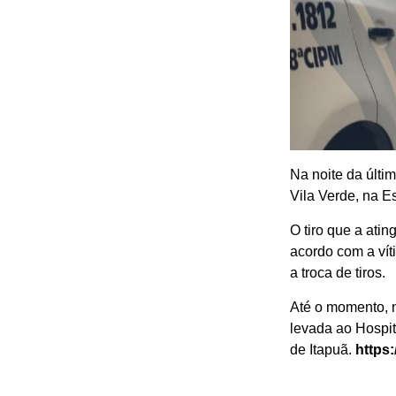
Na noite da últi
Vila Verde, na E
O tiro que a atin
acordo com a vít
a troca de tiros.
Até o momento, n
levada ao Hospit
de Itapuã.
https: