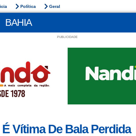
icia
Política
Geral
BAHIA
PUBLICIDADE
 É Vítima De Bala Perdida