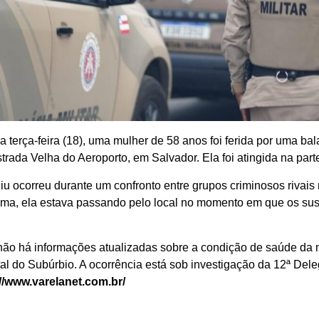
ma terça-feira (18), uma mulher de 58 anos foi ferida por uma ba
strada Velha do Aeroporto, em Salvador. Ela foi atingida na part
giu ocorreu durante um confronto entre grupos criminosos rivais
ima, ela estava passando pelo local no momento em que os sus
ão há informações atualizadas sobre a condição de saúde da m
al do Subúrbio. A ocorrência está sob investigação da 12ª Deleg
//www.varelanet.com.br/