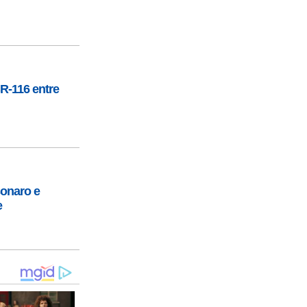
R-116 entre
sonaro e
e