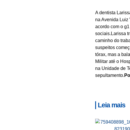
A dentista Laris
na Avenida Luiz 
acordo com o g1 
sociais.Larissa 
caminho do traba
suspeitos começo
tórax, mas a bala
Militar até o Ho
na Unidade de Te
sepultamento.
Po
Leia mais