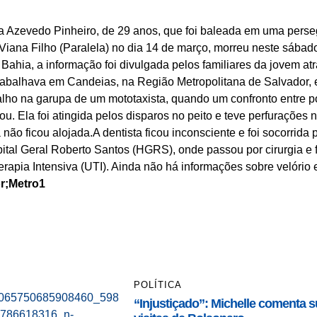
sa Azevedo Pinheiro, de 29 anos, que foi baleada em uma perseg
Viana Filho (Paralela) no dia 14 de março, morreu neste sábado
Bahia, a informação foi divulgada pelos familiares da jovem at
trabalhava em Candeias, na Região Metropolitana de Salvador, 
lho na garupa de um mototaxista, quando um confronto entre po
u. Ela foi atingida pelos disparos no peito e teve perfurações
 não ficou alojada.A dentista ficou inconsciente e foi socorrida 
spital Geral Roberto Santos (HGRS), onde passou por cirurgia e 
rapia Intensiva (UTI). Ainda não há informações sobre velório 
r;Metro1
POLÍTICA
“Injustiçado”: Michelle comenta 