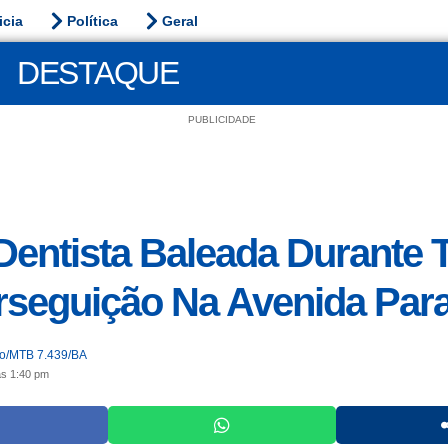
icia
Política
Geral
DESTAQUE
PUBLICIDADE
Dentista Baleada Durante T
seguição Na Avenida Para
jo/MTB 7.439/BA
às 1:40 pm