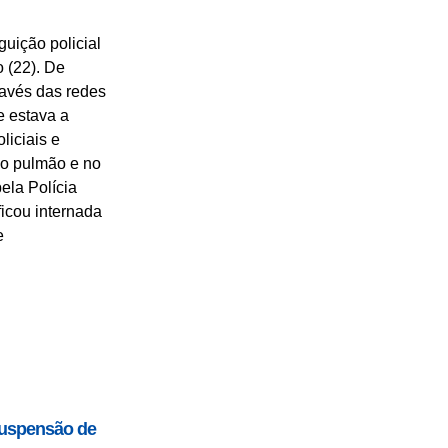
uição policial
 (22). De
ravés das redes
e estava a
liciais e
 no pulmão e no
pela Polícia
ficou internada
e
suspensão de