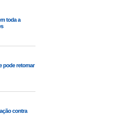
em toda a
es
e pode retomar
ração contra