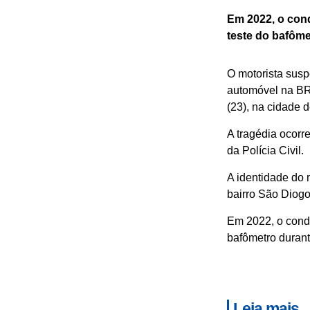
Em 2022, o cond
teste do bafôm
O motorista sus
automóvel na BR-
(23), na cidade d
A tragédia ocorr
da Polícia Civil.
A identidade do 
bairro São Diog
Em 2022, o condut
bafômetro duran
Leia mais