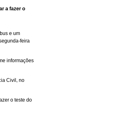
r a fazer o
ibus e um
segunda-feira
rme informações
a Civil, no
azer o teste do