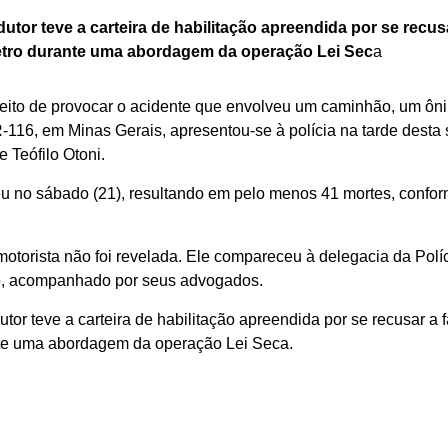
utor teve a carteira de habilitação apreendida por se recusa
etro durante uma abordagem da operação Lei Sec
a
peito de provocar o acidente que envolveu um caminhão, um ôn
116, em Minas Gerais, apresentou-se à polícia na tarde desta 
e Teófilo Otoni.
eu no sábado (21), resultando em pelo menos 41 mortes, confo
motorista não foi revelada. Ele compareceu à delegacia da Políci
o, acompanhado por seus advogados.
or teve a carteira de habilitação apreendida por se recusar a f
te uma abordagem da operação Lei Seca.