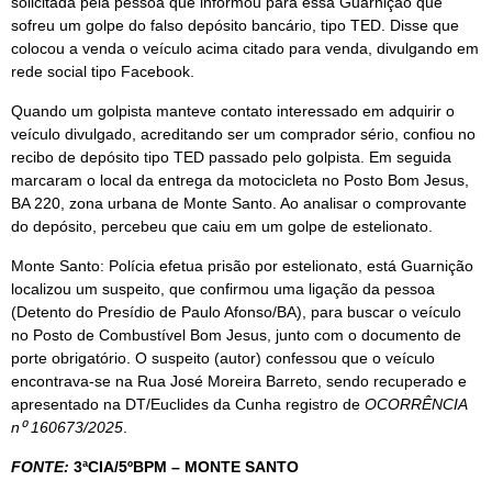
solicitada pela pessoa que informou para essa Guarnição que
sofreu um golpe do falso depósito bancário, tipo TED. Disse que
colocou a venda o veículo acima citado para venda, divulgando em
rede social tipo Facebook.
Quando um golpista manteve contato interessado em adquirir o
veículo divulgado, acreditando ser um comprador sério, confiou no
recibo de depósito tipo TED passado pelo golpista. Em seguida
marcaram o local da entrega da motocicleta no Posto Bom Jesus,
BA 220, zona urbana de Monte Santo. Ao analisar o comprovante
do depósito, percebeu que caiu em um golpe de estelionato.
Monte Santo: Polícia efetua prisão por estelionato, está Guarnição
localizou um suspeito, que confirmou uma ligação da pessoa
(Detento do Presídio de Paulo Afonso/BA), para buscar o veículo
no Posto de Combustível Bom Jesus, junto com o documento de
porte obrigatório. O suspeito (autor) confessou que o veículo
encontrava-se na Rua José Moreira Barreto, sendo recuperado e
apresentado na DT/Euclides da Cunha registro de
OCORRÊNCIA
n⁰ 160673/2025
.
FONTE:
3ªCIA/5ºBPM – MONTE SANTO