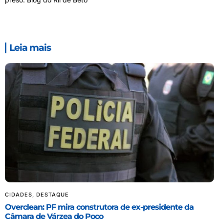
Leia mais
CIDADES
,
DESTAQUE
Overclean: PF mira construtora de ex-presidente da
Câmara de Várzea do Poço