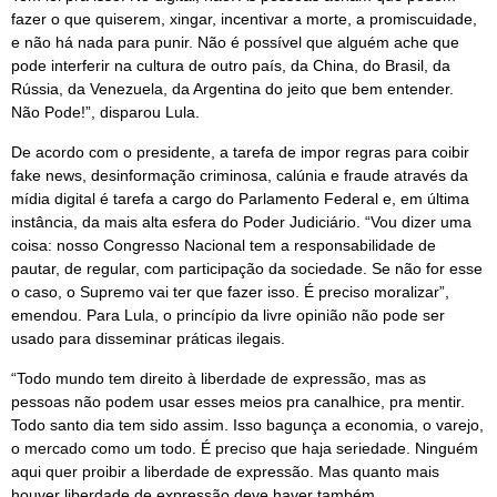
fazer o que quiserem, xingar, incentivar a morte, a promiscuidade,
e não há nada para punir. Não é possível que alguém ache que
pode interferir na cultura de outro país, da China, do Brasil, da
Rússia, da Venezuela, da Argentina do jeito que bem entender.
Não Pode!”, disparou Lula.
De acordo com o presidente, a tarefa de impor regras para coibir
fake news, desinformação criminosa, calúnia e fraude através da
mídia digital é tarefa a cargo do Parlamento Federal e, em última
instância, da mais alta esfera do Poder Judiciário. “Vou dizer uma
coisa: nosso Congresso Nacional tem a responsabilidade de
pautar, de regular, com participação da sociedade. Se não for esse
o caso, o Supremo vai ter que fazer isso. É preciso moralizar”,
emendou. Para Lula, o princípio da livre opinião não pode ser
usado para disseminar práticas ilegais.
“Todo mundo tem direito à liberdade de expressão, mas as
pessoas não podem usar esses meios pra canalhice, pra mentir.
Todo santo dia tem sido assim. Isso bagunça a economia, o varejo,
o mercado como um todo. É preciso que haja seriedade. Ninguém
aqui quer proibir a liberdade de expressão. Mas quanto mais
houver liberdade de expressão deve haver também