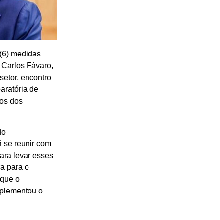
 (6) medidas
, Carlos Fávaro,
setor, encontro
aratória de
ços dos
do
ã se reunir com
para levar esses
ra para o
 que o
omplementou o