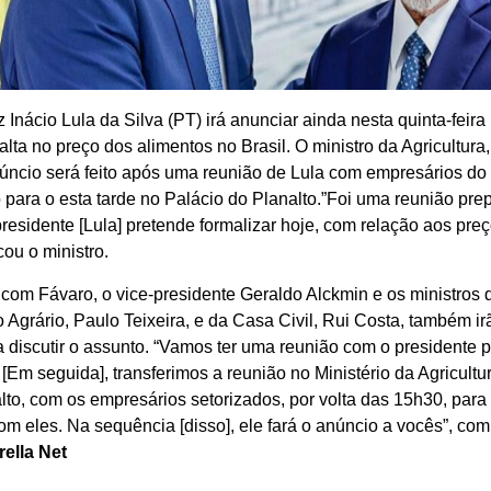
 Inácio Lula da Silva (PT) irá anunciar ainda nesta quinta-feira
lta no preço dos alimentos no Brasil. O ministro da Agricultura
úncio será feito após uma reunião de Lula com empresários do 
o para o esta tarde no Palácio do Planalto.”Foi uma reunião prep
residente [Lula] pretende formalizar hoje, com relação aos pre
cou o ministro.
com Fávaro, o vice-presidente Geraldo Alckmin e os ministros 
Agrário, Paulo Teixeira, e da Casa Civil, Rui Costa, também ir
a discutir o assunto. “Vamos ter uma reunião com o presidente 
[Em seguida], transferimos a reunião no Ministério da Agricultu
lto, com os empresários setorizados, por volta das 15h30, para
com eles. Na sequência [disso], ele fará o anúncio a vocês”, c
rella Net