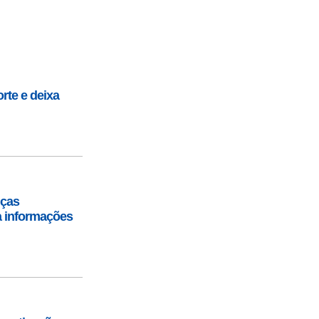
te e deixa
nças
a informações