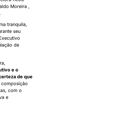
aldo Moreira ,
.
ma tranquila,
urante seu
Executivo
ulação de
ra,
utivo e o
certeza de que
A composição
icas, com o
va e