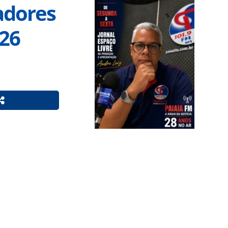
adores
026