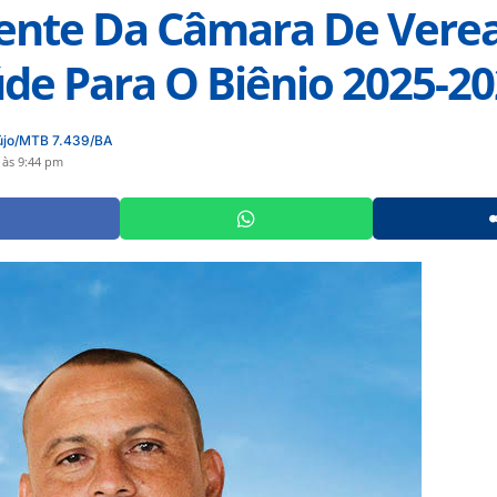
ente Da Câmara De Vere
de Para O Biênio 2025-2
újo/MTB 7.439/BA
 às 9:44 pm