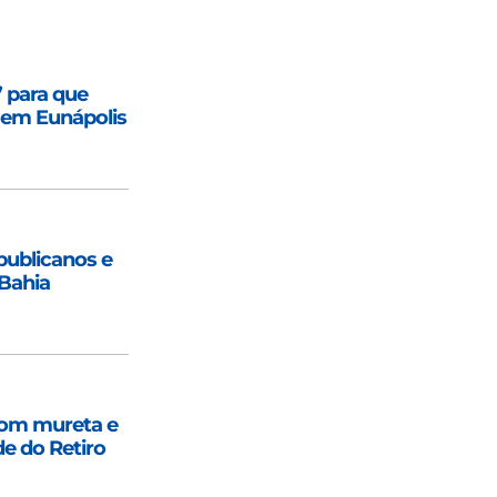
’ para que
 em Eunápolis
epublicanos e
Bahia
com mureta e
de do Retiro