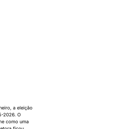
eiro, a eleição
25-2026. O
nome como uma
etora ficou