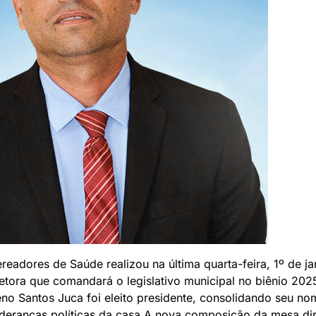
eadores de Saúde realizou na última quarta-feira, 1º de jan
etora que comandará o legislativo municipal no biênio 20
eno Santos Juca foi eleito presidente, consolidando seu 
lideranças políticas da casa.A nova composição da mesa dir