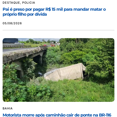
DESTAQUE
,
POLICIA
Pai é preso por pagar R$ 15 mil para mandar matar o
próprio filho por dívida
05/08/2026
BAHIA
Motorista morre após caminhão cair de ponte na BR-116