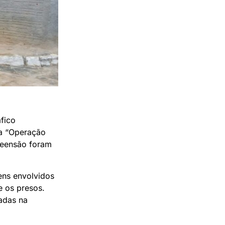
fico
ela “Operação
reensão foram
ens envolvidos
e os presos.
zadas na