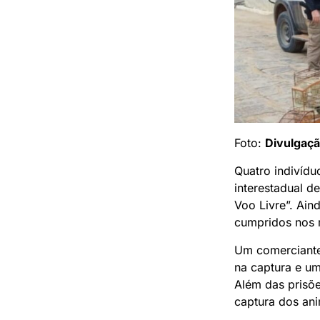
Foto:
Divulgaç
Quatro indivídu
interestadual d
Voo Livre”. Ain
cumpridos nos m
Um comerciante
na captura e um
Além das prisõe
captura dos an