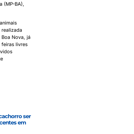
ia (MP-BA),
 animais
 realizada
 Boa Nova, já
eiras livres
lvidos
te
cachorro ser
scentes em