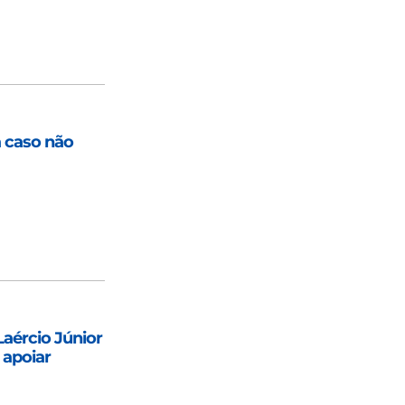
a caso não
Laércio Júnior
 apoiar