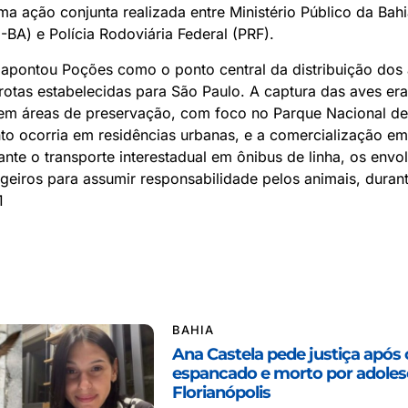
a ação conjunta realizada entre Ministério Público da Bah
C-BA) e Polícia Rodoviária Federal (PRF).
 apontou Poções como o ponto central da distribuição dos
 rotas estabelecidas para São Paulo. A captura das aves era
 em áreas de preservação, com foco no Parque Nacional de
 ocorria em residências urbanas, e a comercialização em f
nte o transporte interestadual em ônibus de linha, os envo
geiros para assumir responsabilidade pelos animais, duran
1
BAHIA
Ana Castela pede justiça após 
espancado e morto por adole
Florianópolis