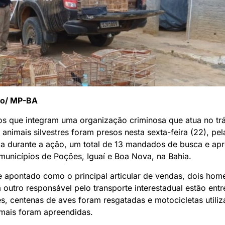
ão/ MP-BA
os que integram uma organização criminosa que atua no trá
e animais silvestres foram presos nesta sexta-feira (22), p
da durante a ação, um total de 13 mandados de busca e ap
unicípios de Poções, Iguaí e Boa Nova, na Bahia.
 apontado como o principal articular de vendas, dois hom
 outro responsável pelo transporte interestadual estão entr
s, centenas de aves foram resgatadas e motocicletas utili
imais foram apreendidas.