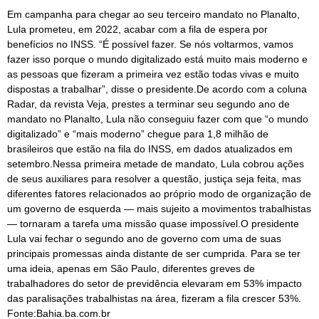
Em campanha para chegar ao seu terceiro mandato no Planalto,
Lula prometeu, em 2022, acabar com a fila de espera por
benefícios no INSS. “É possível fazer. Se nós voltarmos, vamos
fazer isso porque o mundo digitalizado está muito mais moderno e
as pessoas que fizeram a primeira vez estão todas vivas e muito
dispostas a trabalhar”, disse o presidente.De acordo com a coluna
Radar, da revista Veja, prestes a terminar seu segundo ano de
mandato no Planalto, Lula não conseguiu fazer com que “o mundo
digitalizado” e “mais moderno” chegue para 1,8 milhão de
brasileiros que estão na fila do INSS, em dados atualizados em
setembro.Nessa primeira metade de mandato, Lula cobrou ações
de seus auxiliares para resolver a questão, justiça seja feita, mas
diferentes fatores relacionados ao próprio modo de organização de
um governo de esquerda — mais sujeito a movimentos trabalhistas
— tornaram a tarefa uma missão quase impossível.O presidente
Lula vai fechar o segundo ano de governo com uma de suas
principais promessas ainda distante de ser cumprida. Para se ter
uma ideia, apenas em São Paulo, diferentes greves de
trabalhadores do setor de previdência elevaram em 53% impacto
das paralisações trabalhistas na área, fizeram a fila crescer 53%.
Fonte:Bahia.ba.com.br