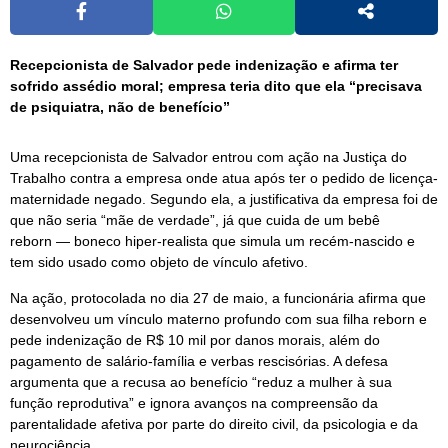
Recepcionista de Salvador pede indenização e afirma ter
sofrido assédio moral; empresa teria dito que ela “precisava
de psiquiatra, não de benefício”
Uma recepcionista de Salvador entrou com ação na Justiça do
Trabalho contra a empresa onde atua após ter o pedido de licença-
maternidade negado. Segundo ela, a justificativa da empresa foi de
que não seria “mãe de verdade”, já que cuida de um bebê
reborn — boneco hiper-realista que simula um recém-nascido e
tem sido usado como objeto de vínculo afetivo.
Na ação, protocolada no dia 27 de maio, a funcionária afirma que
desenvolveu um vínculo materno profundo com sua filha reborn e
pede indenização de R$ 10 mil por danos morais, além do
pagamento de salário-família e verbas rescisórias. A defesa
argumenta que a recusa ao benefício “reduz a mulher à sua
função reprodutiva” e ignora avanços na compreensão da
parentalidade afetiva por parte do direito civil, da psicologia e da
neurociência.