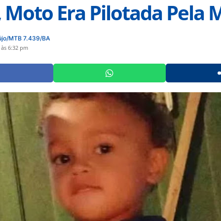
 Moto Era Pilotada Pela 
újo/MTB 7.439/BA
 às 6:32 pm