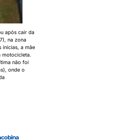
u após cair da
7), na zona
 inicias, a mãe
a motocicleta.
tima não foi
as), onde o
da
acobina