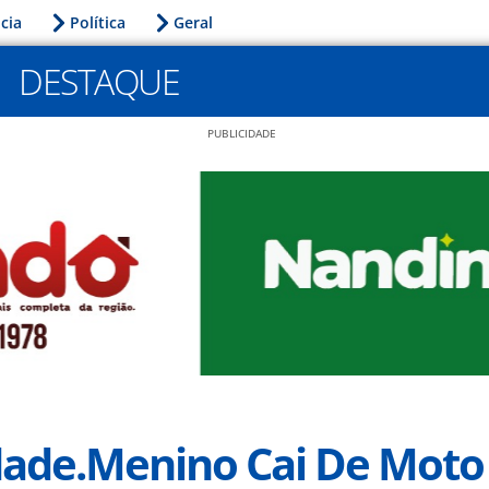
icia
Política
Geral
DESTAQUE
PUBLICIDADE
dade.Menino Cai De Moto