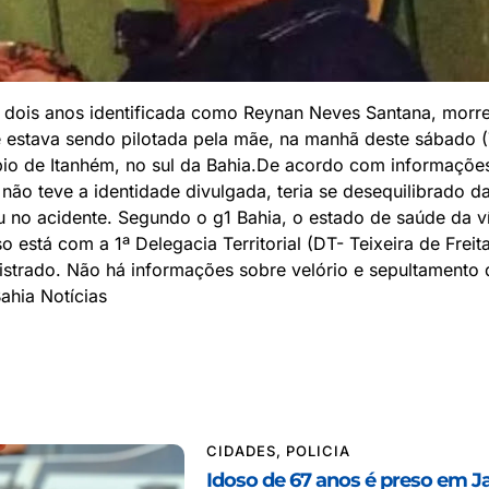
 dois anos identificada como Reynan Neves Santana, morre
 estava sendo pilotada pela mãe, na manhã deste sábado (
pio de Itanhém, no sul da Bahia.De acordo com informações
 não teve a identidade divulgada, teria se desequilibrado d
 no acidente. Segundo o g1 Bahia, o estado de saúde da ví
o está com a 1ª Delegacia Territorial (DT- Teixeira de Freit
gistrado. Não há informações sobre velório e sepultamento 
Bahia Notícias
CIDADES
,
POLICIA
Idoso de 67 anos é preso em J