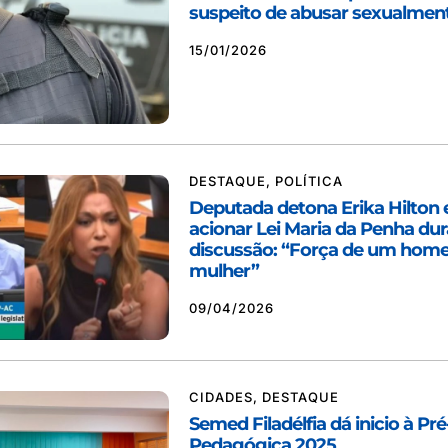
suspeito de abusar sexualmen
15/01/2026
DESTAQUE
,
POLÍTICA
Deputada detona Erika Hilton
acionar Lei Maria da Penha du
discussão: “Força de um hom
mulher”
09/04/2026
CIDADES
,
DESTAQUE
Semed Filadélfia dá inicio à Pr
Pedagógica 2025