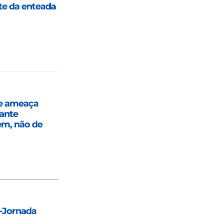
te da enteada
 e ameaça
rante
em, não de
é-Jornada