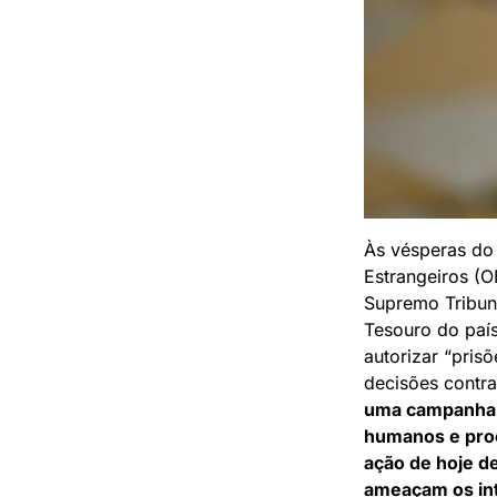
Às vésperas do i
Estrangeiros (
Supremo Tribun
Tesouro do país
autorizar “prisõ
decisões contra
uma campanha o
humanos e proce
ação de hoje de
ameaçam os int