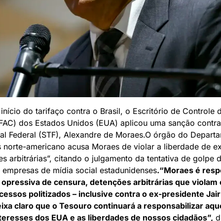
nício do tarifaço contra o Brasil, o Escritório de Controle 
OFAC) dos Estados Unidos (EUA) aplicou uma sanção contra
al Federal (STF), Alexandre de Moraes.O órgão do Depart
 norte-americano acusa Moraes de violar a liberdade de e
es arbitrárias”, citando o julgamento da tentativa de golpe 
 empresas de mídia social estadunidenses
.“Moraes é resp
pressiva de censura, detenções arbitrárias que violam o
ssos politizados – inclusive contra o ex-presidente Jair
ixa claro que o Tesouro continuará a responsabilizar aqu
eresses dos EUA e as liberdades de nossos cidadãos”,
d