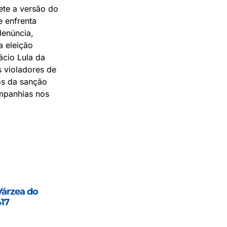
ete a versão do
e enfrenta
denúncia,
a eleição
ácio Lula da
s violadores de
os da sanção
mpanhias nos
Várzea do
417