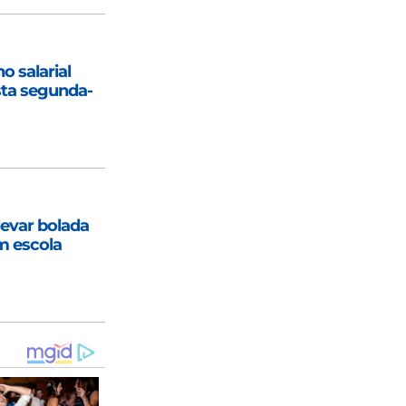
 salarial
sta segunda-
levar bolada
m escola