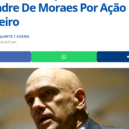
dre De Moraes Por Ação 
eiro
újo/MTB 7.439/BA
 às 6:07 pm