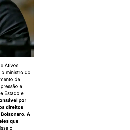
de Ativos
 o ministro do
amento de
xpressão e
de Estado e
onsável por
s direitos
 Bolsonaro. A
eles que
isse o