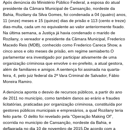
Após denúncia do Ministério Público Federal, a esposa do atual
presidente da Câmara Municipal de Cansanção, nordeste da
Bahia, Rozilany da Silva Gomes, foi condenada a 04 (quatro) anos,
11 (onze) meses e 15 (quinze) dias de prisão e 113 (cento e treze)
dias-multa, cada um no equivalente ao valor anteriormente fixado.
Na última semana, a Justiça já havia condenado o marido de
Rozilany, o vereador e presidente da Câmara Municipal, Frederico
Macedo Reis (MDB), conhecido como Frederico Careca Show, a
cinco anos e oito meses de prisão, em regime semiaberto.O
parlamentar era investigado por participar ativamente de uma
organização criminosa que envolve o ex-prefeito, a atual gestora,
além de familiares e amigos. A sentença foi assinada na quarta-
feira, 4, pelo juiz federal da 2ª Vara Criminal de Salvador, Fábio
Moreira Ramiro.
A denúncia aponta o desvio de recursos públicos, a partir do ano
de 2011 no município, como também danos ao erário e fraudes
licitatórias, praticadas por organização criminosa, constituída por
gestores públicos municipais e empresários, a qual Rozilany teria
feito parte. O delito foi revelado pela “Operação Making Of”,
ocorrida no município de Cansanção, nordeste da Bahia, e
deflagrada no dia 10 de novembro de 2015.De acordo com a