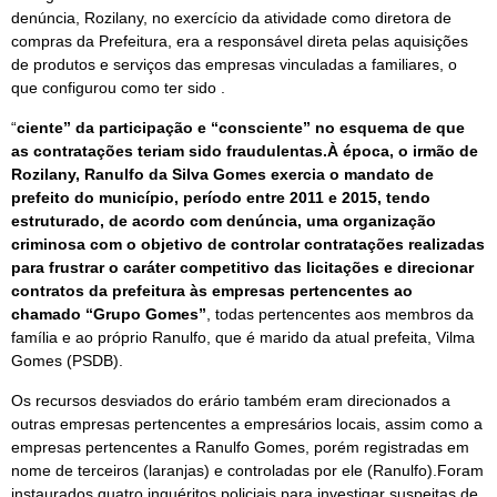
denúncia, Rozilany, no exercício da atividade como diretora de
compras da Prefeitura, era a responsável direta pelas aquisições
de produtos e serviços das empresas vinculadas a familiares, o
que configurou como ter sido .
“
ciente” da participação e “consciente” no esquema de que
as contratações teriam sido fraudulentas.À época, o irmão de
Rozilany, Ranulfo da Silva Gomes exercia o mandato de
prefeito do município, período entre 2011 e 2015, tendo
estruturado, de acordo com denúncia, uma organização
criminosa com o objetivo de controlar contratações realizadas
para frustrar o caráter competitivo das licitações e direcionar
contratos da prefeitura às empresas pertencentes ao
chamado “Grupo Gomes”
, todas pertencentes aos membros da
família e ao próprio Ranulfo, que é marido da atual prefeita, Vilma
Gomes (PSDB).
Os recursos desviados do erário também eram direcionados a
outras empresas pertencentes a empresários locais, assim como a
empresas pertencentes a Ranulfo Gomes, porém registradas em
nome de terceiros (laranjas) e controladas por ele (Ranulfo).Foram
instaurados quatro inquéritos policiais para investigar suspeitas de