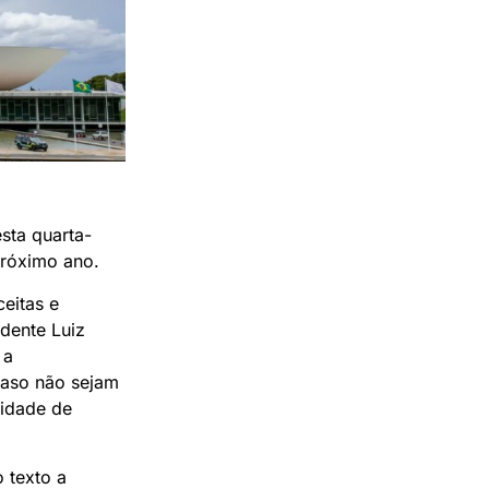
sta quarta-
próximo ano.
ceitas e
dente Luiz
 a
caso não sejam
sidade de
o texto a