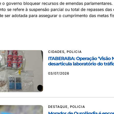
de o governo bloquear recursos de emendas parlamentares.
to se refere à suspensão parcial ou total de repasses das
e ser adotada para assegurar o cumprimento das metas fis
CIDADES
,
POLICIA
ITABERABA: Operação ‘Visão 
desarticula laboratório do tráfi
03/07/2026
DESTAQUE
,
POLICIA
Morador de Ourolândia é enco