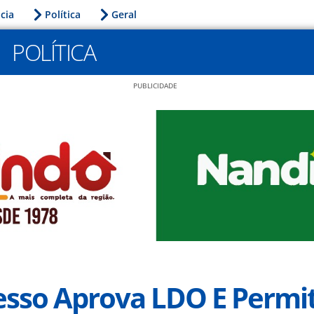
icia
Política
Geral
POLÍTICA
PUBLICIDADE
sso Aprova LDO E Permi