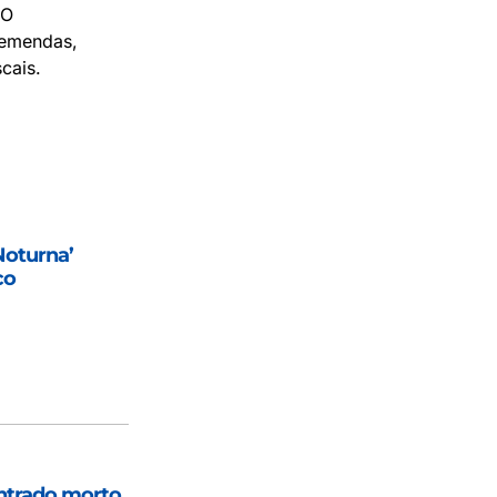
 O
 emendas,
cais.
Noturna’
co
ntrado morto