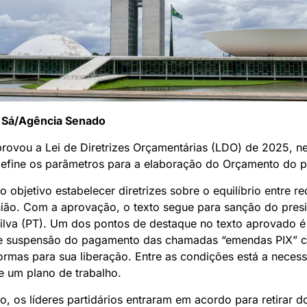
 Sá/Agência Senado
ovou a Lei de Diretrizes Orçamentárias (LDO) de 2025, ne
 define os parâmetros para a elaboração do Orçamento do 
objetivo estabelecer diretrizes sobre o equilíbrio entre re
ião. Com a aprovação, o texto segue para sanção do presi
Silva (PT). Um dos pontos de destaque no texto aprovado é
de suspensão do pagamento das chamadas “emendas PIX” 
rmas para sua liberação. Entre as condições está a neces
e um plano de trabalho.
o, os líderes partidários entraram em acordo para retirar d