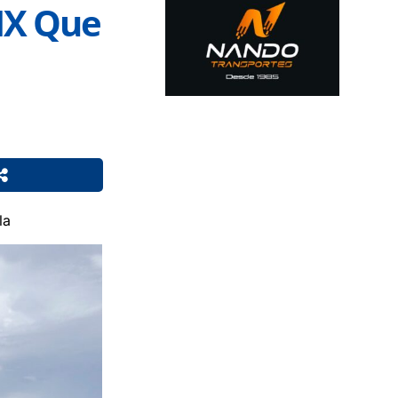
IX Que
la