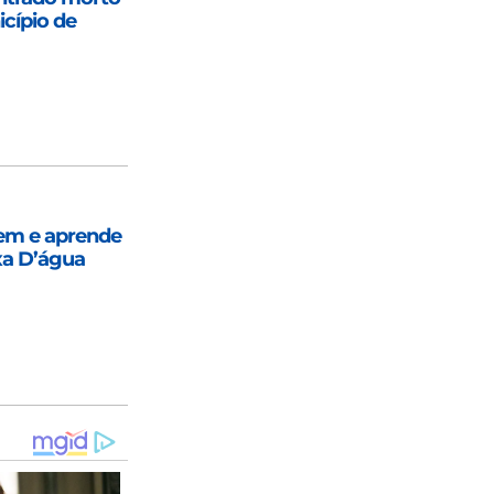
cípio de
em e aprende
ixa D’água