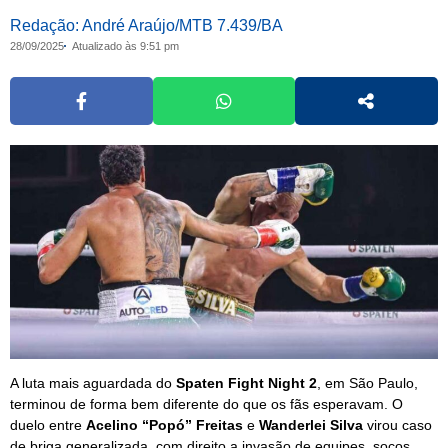
Redação: André Araújo/MTB 7.439/BA
28/09/2025
Atualizado às 9:51 pm
A luta mais aguardada do
Spaten Fight Night 2
, em São Paulo,
terminou de forma bem diferente do que os fãs esperavam. O
duelo entre
Acelino “Popó” Freitas
e
Wanderlei Silva
virou caso
de briga generalizada, com direito a invasão de equipes, socos