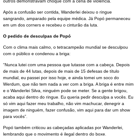
outros demonstravam choque com a cena de violência.
Após a confusão ser contida, Wanderlei deixou o ringue
sangrando, amparado pela equipe médica. Já Popó permaneceu
em um dos corners e recebeu o cinturão da luta.
O pedido de desculpas de Popó
Com o clima mais calmo, o tetracampeão mundial se desculpou
com o público e condenou a briga:
“Nunca lutei com uma pessoa que lutasse com a cabeça. Depois
de mais de 44 lutas, depois de mais de 15 defesas de título
mundial, eu passei por isso hoje, e ainda tomei um soco do
Werdum, que não tem nada a ver com a briga. A briga é entre mim
e o Wanderlei Silva, ninguém pode se meter. Se a gente brigou,
acaba aqui dentro do ringue. Eu queria pedir desculpa a vocês. Eu
só vim aqui fazer meu trabalho, não vim machucar, denegrir a
imagem de ninguém, fazer confusão, vim aqui para dar um show
para vocês”.
Popó também criticou as cabeçadas aplicadas por Wanderlei,
lembrando que o movimento é ilegal dentro do boxe.