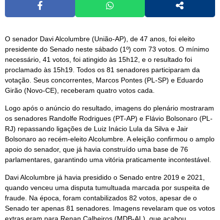
O senador Davi Alcolumbre (União-AP), de 47 anos, foi eleito
presidente do Senado neste sábado (1º) com 73 votos. O mínimo
necessário, 41 votos, foi atingido às 15h12, e o resultado foi
proclamado às 15h19. Todos os 81 senadores participaram da
votação. Seus concorrentes, Marcos Pontes (PL-SP) e Eduardo
Girão (Novo-CE), receberam quatro votos cada.
Logo após o anúncio do resultado, imagens do plenário mostraram
os senadores Randolfe Rodrigues (PT-AP) e Flávio Bolsonaro (PL-
RJ) repassando ligações de Luiz Inácio Lula da Silva e Jair
Bolsonaro ao recém-eleito Alcolumbre. A eleição confirmou o amplo
apoio do senador, que já havia construído uma base de 76
parlamentares, garantindo uma vitória praticamente incontestável.
Davi Alcolumbre já havia presidido o Senado entre 2019 e 2021,
quando venceu uma disputa tumultuada marcada por suspeita de
fraude. Na época, foram contabilizados 82 votos, apesar de o
Senado ter apenas 81 senadores. Imagens revelaram que os votos
extras eram para Renan Calheiros (MDB-AL), que acabou