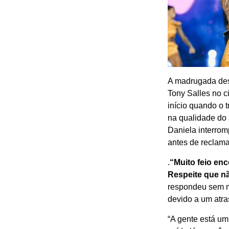
A madrugada dest
Tony Salles no c
início quando o 
na qualidade do 
Daniela interro
antes de reclam
.
“Muito feio en
Respeite que nã
respondeu sem me
devido a um atr
“A gente está um