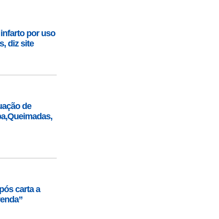
nfarto por uso
, diz site
uação de
úba,Queimadas,
pós carta a
venda”