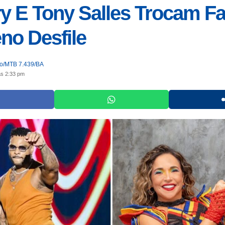
y E Tony Salles Trocam F
no Desfile
jo/MTB 7.439/BA
às 2:33 pm