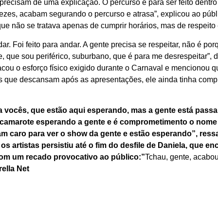
 precisam de uma explicação. O percurso é para ser feito dentr
ezes, acabam segurando o percurso e atrasa”, explicou ao púb
ue não se tratava apenas de cumprir horários, mas de respeito e
dar. Foi feito para andar. A gente precisa se respeitar, não é p
 que sou periférico, suburbano, que é para me desrespeitar”, 
acou o esforço físico exigido durante o Carnaval e mencionou qu
tas que descansam após as apresentações, ele ainda tinha com
a vocês, que estão aqui esperando, mas a gente está passa
camarote esperando a gente e é comprometimento o nome 
 caro para ver o show da gente e estão esperando”, ressa
os artistas persistiu até o fim do desfile de Daniela, que e
om um recado provocativo ao público:”
Tchau, gente, acabou.
rella Net