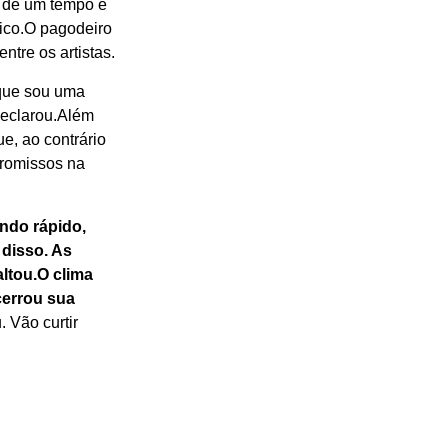
o de um tempo e
lico.O pagodeiro
ntre os artistas.
orque sou uma
declarou.Além
e, ao contrário
promissos na
ndo rápido,
disso. As
ltou.O clima
ncerrou sua
 Vão curtir