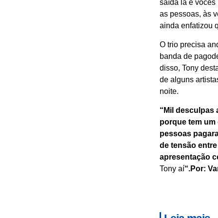
saída lá e vocês
as pessoas, às v
ainda enfatizou q
O trio precisa an
banda de pagode,
disso, Tony dest
de alguns artis
noite.
“Mil desculpas 
porque tem um 
pessoas pagaram
de tensão entre 
apresentação c
Tony aí
“.Por: Va