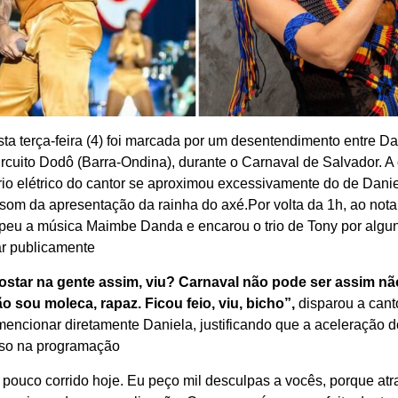
a terça-feira (4) foi marcada por um desentendimento entre Da
ircuito Dodô (Barra-Ondina), durante o Carnaval de Salvador. A
trio elétrico do cantor se aproximou excessivamente do de Daniel
som da apresentação da rainha do axé.Por volta da 1h, ao notar
mpeu a música Maimbe Danda e encarou o trio de Tony por alg
ar publicamente
costar na gente assim, viu? Carnaval não pode ser assim nã
o sou moleca, rapaz. Ficou feio, viu, bicho”,
disparou a cant
ncionar diretamente Daniela, justificando que a aceleração do
aso na programação
 pouco corrido hoje. Eu peço mil desculpas a vocês, porque atr