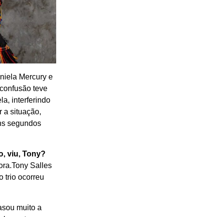
niela Mercury e
 confusão teve
a, interferindo
 a situação,
uns segundos
o, viu, Tony?
ora.Tony Salles
 trio ocorreu
asou muito a