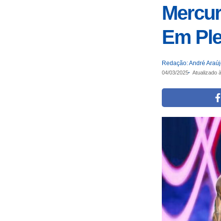
Mercur
Em Ple
Redação: André Araú
04/03/2025
Atualizado 