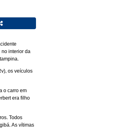
cidente
no interior da
stampina.
), os veículos
ia o carro em
bert era filho
ros. Todos
gibá. As vítimas