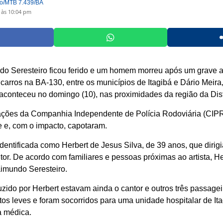
jo/MTB 7.439/BA
 às 10:04 pm
do Seresteiro ficou ferido e um homem morreu após um grave a
carros na BA-130, entre os municípios de Itagibá e Dário Meira, 
 aconteceu no domingo (10), nas proximidades da região da Di
ções da Companhia Independente de Polícia Rodoviária (CIPRv
e e, com o impacto, capotaram.
i identificada como Herbert de Jesus Silva, de 39 anos, que dirig
tor. De acordo com familiares e pessoas próximas ao artista, Her
imundo Seresteiro.
zido por Herbert estavam ainda o cantor e outros três passagei
tos leves e foram socorridos para uma unidade hospitalar de Ita
a médica.