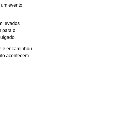
m um evento
am levados
s para o
vulgado.
te e encaminhou
ento acontecem