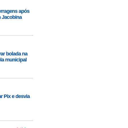
erragens após
m Jacobina
ar bolada na
la municipal
r Pix e desvia