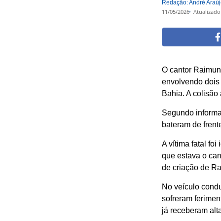
Redação: André Araú
11/05/2026
Atualizado
O cantor Raimun
envolvendo dois 
Bahia. A colisão
Segundo informa
bateram de frent
A vítima fatal fo
que estava o can
de criação de Ra
No veículo condu
sofreram ferimen
já receberam alt