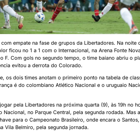
 com empate na fase de grupos da Libertadores. Na noite d
color ficou no 1 a 1 com o Internacional, na Arena Fonte Nov
o F. Com gols no segundo tempo, o time baiano abriu o p
ncia evitou a derrota do Colorado.
, os dois times anotam o primeiro ponto na tabela de clas
erança é do colombiano Atlético Nacional e o uruguaio Nac
 jogar pela Libertadores na próxima quarta (9), às 19h no h
a o Nacional, no Parque Central, pela segunda rodada. Mas a
 chave para o Campeonato Brasileiro, onde encara o Santos
na Vila Belmiro, pela segunda jornada.