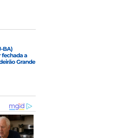
J-BA)
 fechada a
deirão Grande