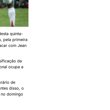
esta quinta-
a, pela primeira
lacar com Jean
sificação da
ional ocupa a
orário de
ntes disso, o
, no domingo