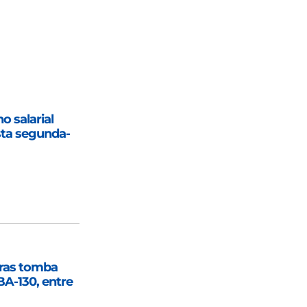
 salarial
sta segunda-
ras tomba
A-130, entre