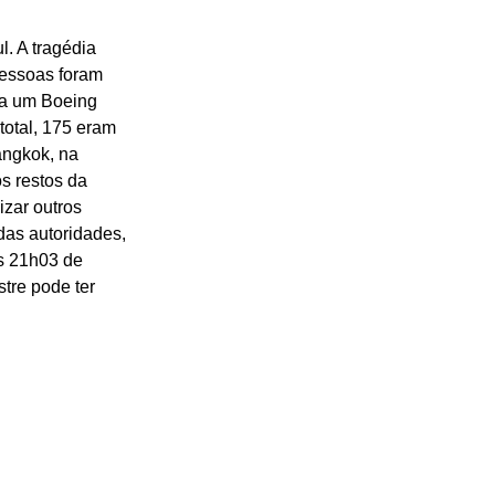
. A tragédia
essoas foram
ra um Boeing
total, 175 eram
angkok, na
s restos da
zar outros
as autoridades,
às 21h03 de
stre pode ter