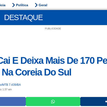
icia
Política
Geral
DESTAQUE
PUBLICIDADE
Cai E Deixa Mais De 170 P
 Na Coreia Do Sul
jo/MTB 7.439/BA
às 1:37 am