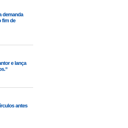
ta demanda
 fim de
ntor e lança
os.”
rculos antes