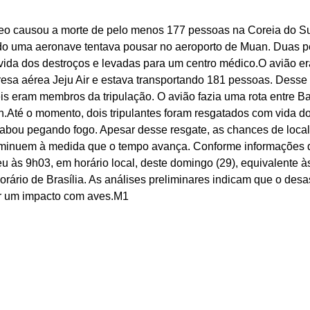
eo causou a morte de pelo menos 177 pessoas na Coreia do Sul
o uma aeronave tentava pousar no aeroporto de Muan. Duas p
vida dos destroços e levadas para um centro médico.O avião e
sa aérea Jeju Air e estava transportando 181 pessoas. Desse 
is eram membros da tripulação. O avião fazia uma rota entre B
n.Até o momento, dois tripulantes foram resgatados com vida do
bou pegando fogo. Apesar desse resgate, as chances de locali
iminuem à medida que o tempo avança. Conforme informações d
eu às 9h03, em horário local, deste domingo (29), equivalente 
orário de Brasília. As análises preliminares indicam que o desa
r um impacto com aves.M1