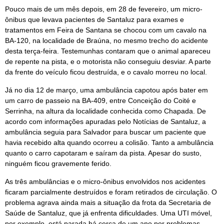
Pouco mais de um mês depois, em 28 de fevereiro, um micro-
ônibus que levava pacientes de Santaluz para exames e
tratamentos em Feira de Santana se chocou com um cavalo na
BA-120, na localidade de Braúna, no mesmo trecho do acidente
desta terça-feira. Testemunhas contaram que o animal apareceu
de repente na pista, e o motorista não conseguiu desviar. A parte
da frente do veículo ficou destruída, e o cavalo morreu no local.
Já no dia 12 de março, uma ambulância capotou após bater em
um carro de passeio na BA-409, entre Conceição do Coité e
Serrinha, na altura da localidade conhecida como Chapada. De
acordo com informações apuradas pelo Notícias de Santaluz, a
ambulância seguia para Salvador para buscar um paciente que
havia recebido alta quando ocorreu a colisão. Tanto a ambulância
quanto o carro capotaram e saíram da pista. Apesar do susto,
ninguém ficou gravemente ferido.
As três ambulâncias e o micro-ônibus envolvidos nos acidentes
ficaram parcialmente destruídos e foram retirados de circulação. O
problema agrava ainda mais a situação da frota da Secretaria de
Saúde de Santaluz, que já enfrenta dificuldades. Uma UTI móvel,
por exemplo, está parada há cerca de um ano por problemas