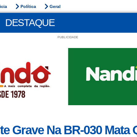
icia
Política
Geral
DESTAQUE
PUBLICIDADE
te Grave Na BR-030 Mata 