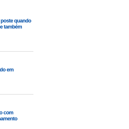
 poste quando
que também
ido em
lo com
lhamento