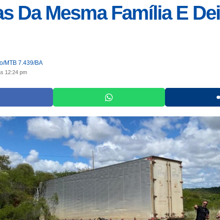
s Da Mesma Família E De
jo/MTB 7.439/BA
às 12:24 pm