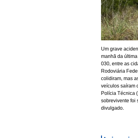
Um grave acident
manhã da última 
030, entre as ci
Rodoviária Feder
colidiram, mas 
veículos saíram 
Polícia Técnica 
sobrevivente foi
divulgado.