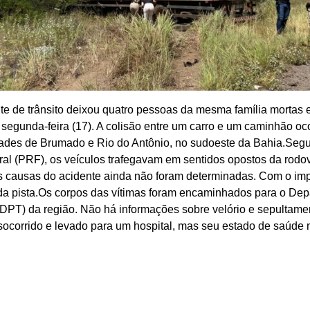
e de trânsito deixou quatro pessoas da mesma família mortas 
segunda-feira (17). A colisão entre um carro e um caminhão oc
dades de Brumado e Rio do Antônio, no sudoeste da Bahia.Segu
al (PRF), os veículos trafegavam em sentidos opostos da rodo
as causas do acidente ainda não foram determinadas. Com o im
da pista.Os corpos das vítimas foram encaminhados para o De
(DPT) da região. Não há informações sobre velório e sepultame
 socorrido e levado para um hospital, mas seu estado de saúde n