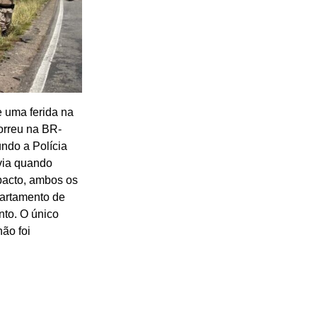
e uma ferida na
orreu na BR-
ndo a Polícia
via quando
pacto, ambos os
partamento de
nto. O único
ão foi