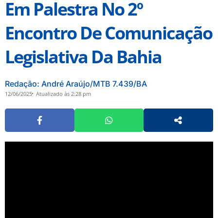
Em Palestra No 2º
Encontro De Comunicação
Legislativa Da Bahia
Redação: André Araújo/MTB 7.439/BA
12/06/2025
Atualizado às 2:28 pm