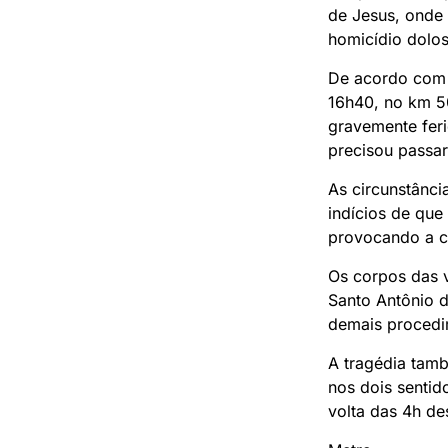
de Jesus, onde 
homicídio dolos
De acordo com a
16h40, no km 5
gravemente fer
precisou passar
As circunstânci
indícios de que
provocando a co
Os corpos das v
Santo Antônio d
demais procedim
A tragédia tam
nos dois sentid
volta das 4h de