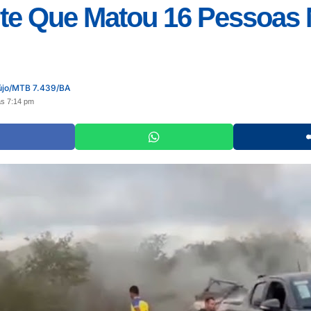
te Que Matou 16 Pessoas
újo/MTB 7.439/BA
às 7:14 pm