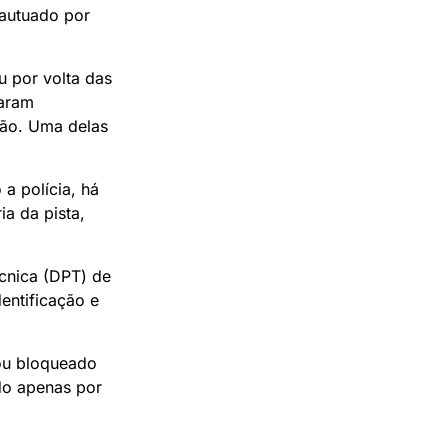
 autuado por
u por volta das
caram
ião. Uma delas
a polícia, há
ia da pista,
cnica (DPT) de
entificação e
cou bloqueado
do apenas por