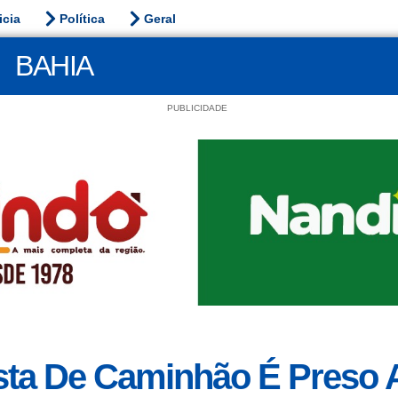
icia
Política
Geral
BAHIA
PUBLICIDADE
sta De Caminhão É Preso