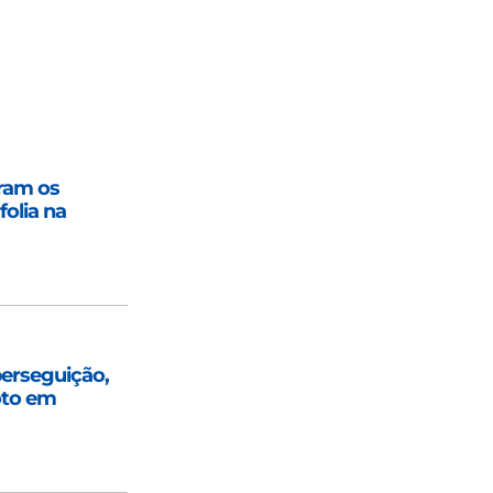
oram os
folia na
perseguição,
moto em