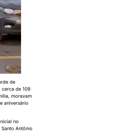
arde de
a cerca de 109
mília, moravam
e aniversário
nicial no
e Santo Antônio