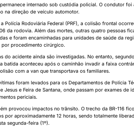
permanece internado sob custódia policial. O condutor foi
o na direção de veículo automotor.
 Polícia Rodoviária Federal (PRF), a colisão frontal ocorre
06 da rodovia. Além das mortes, outras quatro pessoas fi
idas e foram encaminhadas para unidades de saúde da reg
 por procedimento cirúrgico.
as do acidente ainda são investigadas. No entanto, segundo 
 a batida aconteceu após o caminhão invadir a faixa contrár
lisão com a van que transportava os familiares.
ítimas foram levados para os Departamentos de Polícia Té
e Jesus e Feira de Santana, onde passam por exames de id
entos periciais.
bém provocou impactos no trânsito. O trecho da BR-116 fi
os por aproximadamente 12 horas, sendo totalmente libera
sta segunda-feira (1º).