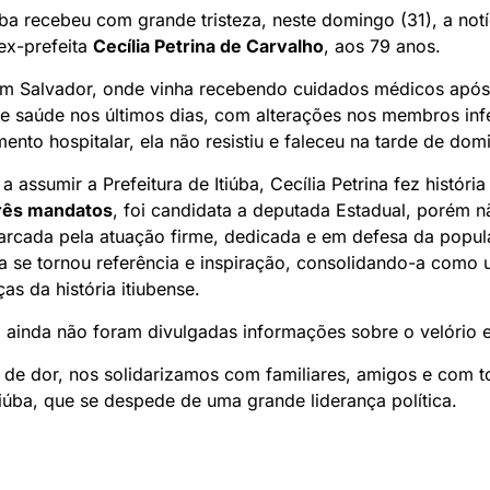
úba recebeu com grande tristeza, neste domingo (31), a notí
ex-prefeita
Cecília Petrina de Carvalho
, aos 79 anos.
 em Salvador, onde vinha recebendo cuidados médicos após
 saúde nos últimos dias, com alterações nos membros infe
to hospitalar, ela não resistiu e faleceu na tarde de dom
a assumir a Prefeitura de Itiúba, Cecília Petrina fez históri
rês mandatos
, foi candidata a deputada Estadual, porém 
arcada pela atuação firme, dedicada e em defesa da popul
tica se tornou referência e inspiração, consolidando-a como
as da história itiubense.
 ainda não foram divulgadas informações sobre o velório 
de dor, nos solidarizamos com familiares, amigos e com t
iúba, que se despede de uma grande liderança política.