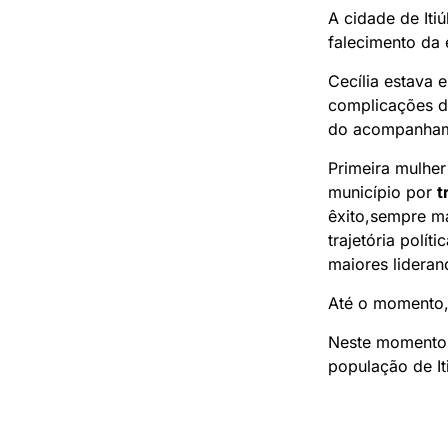
A cidade de Iti
falecimento da 
Cecília estava
complicações de
do acompanhamen
Primeira mulher 
município por
t
êxito,sempre m
trajetória polí
maiores lideranç
Até o momento,
Neste momento 
população de It