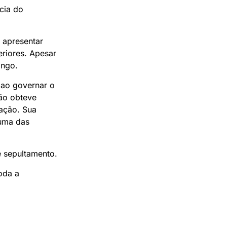
cia do
 apresentar
riores. Apesar
ingo.
a ao governar o
não obteve
ação. Sua
 uma das
e sepultamento.
oda a