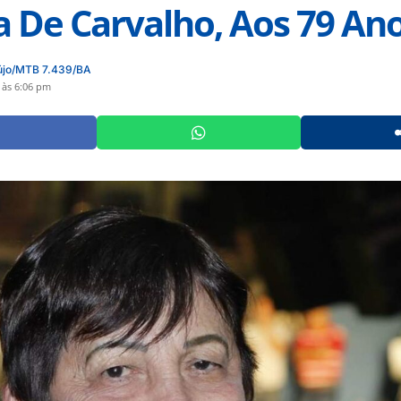
a De Carvalho, Aos 79 An
újo/MTB 7.439/BA
 às 6:06 pm